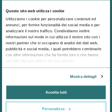
Credi nell’opportunità di crescita
attraverso la condivisione?
Questo sito web utilizza i cookie
Utilizziamo i cookie per personalizzare contenuti ed
annunci, per fornire funzionalità dei social media e per
analizzare il nostro traffico. Condividiamo inoltre
informazioni sul modo in cui utilizza il nostro sito con i
nostri partner che si occupano di analisi dei dati web,
pubblicità e social media, i quali potrebbero combinarle
con altre informazioni che ha fornito loro o che hanno
raccolto dal suo utilizzo dei loro servizi.
Mostra dettagli
Diventa
MENTEE
Accetta tutti
Diventa Mentee e condividi con giovani neo
laureati le tue esperienze professionali e
personali.
Personalizza