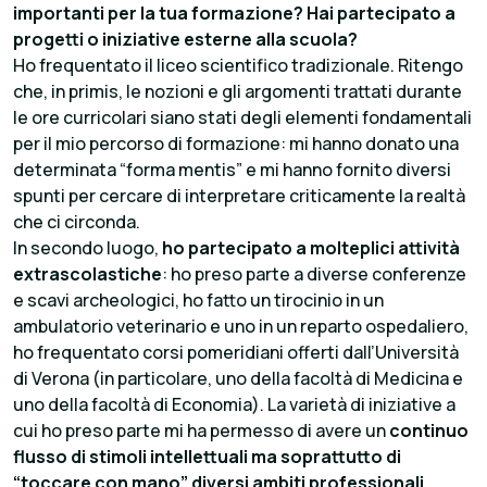
importanti per la tua formazione? Hai partecipato a
progetti o iniziative esterne alla scuola?
Ho frequentato il liceo scientifico tradizionale. Ritengo
che, in primis, le nozioni e gli argomenti trattati durante
le ore curricolari siano stati degli elementi fondamentali
per il mio percorso di formazione: mi hanno donato una
determinata “forma mentis” e mi hanno fornito diversi
spunti per cercare di interpretare criticamente la realtà
che ci circonda.
In secondo luogo,
ho partecipato a molteplici attività
extrascolastiche
: ho preso parte a diverse conferenze
e scavi archeologici, ho fatto un tirocinio in un
ambulatorio veterinario e uno in un reparto ospedaliero,
ho frequentato corsi pomeridiani offerti dall’Università
di Verona (in particolare, uno della facoltà di Medicina e
uno della facoltà di Economia). La varietà di iniziative a
cui ho preso parte mi ha permesso di avere un
continuo
flusso di stimoli intellettuali ma soprattutto di
“toccare con mano” diversi ambiti professionali
,