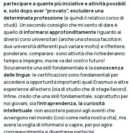
partecipare a quante più iniziative e attività possibili
e, solo dopo aver “provato”, escludere una
determinata professione
(e quindi il relativo corso di
studi). Un secondo consiglio che mi sento di dare è
quello di
informarsi approfonditamente
riguardo ai
diversi corsi universitari (anche una stessa facoltà in
due università differenti può variare molto) e riflettere,
ponderare, comparare: sono attività che richiederanno
tempo e impegno, ma ne va del vostro futuro!
Sicuramente una skill fondamentale è la
conoscenza
delle lingue
: le certificazioni sono fondamentali per
accedere a opportunità importanti quali Erasmus e altre
esperienze all’estero (sia di studio che di stage/lavoro).
Infine, credo che una skill fondamentale, soprattutto per
noi giovani, sia
l’intraprendenza, la curiosità
intellettuale
: non assistere passivi agli eventi che
avvengono nel mondo (così come nella nostra vita), ma
avere la voglia di informarsi e capire, per poi agire
consapevolmente e diventarne partecipi.