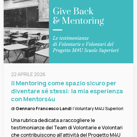
22 APRILE 2026
Il Mentoring come spazio sicuro per
diventare sé stessi: la mia esperienza
con Mentors4u
di
Gennaro Francesco Landi
| Voluntary M4U Superiori
Una rubrica dedicata a raccogliere le
testimonianze del Team di Volontarie e Volontari
che contribuiscono all’attività del Progetto M4U