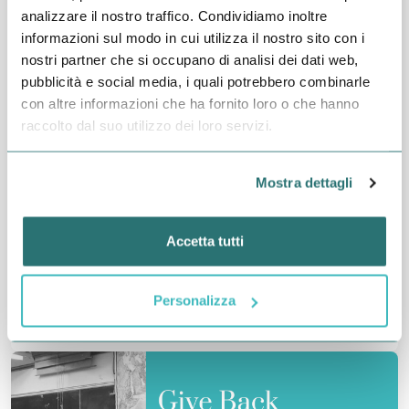
analizzare il nostro traffico. Condividiamo inoltre
informazioni sul modo in cui utilizza il nostro sito con i
nostri partner che si occupano di analisi dei dati web,
pubblicità e social media, i quali potrebbero combinarle
con altre informazioni che ha fornito loro o che hanno
raccolto dal suo utilizzo dei loro servizi.
20 MAGGIO 2026
Creare uno spazio di ascolto autentico
Mostra dettagli
grazie al Mentoring
di
Damiano Daddi
| Voluntary M4U Superiori
Accetta tutti
Una rubrica dedicata a raccogliere le
testimonianze del Team di Volontarie e Volontari
che contribuiscono all’attività del Progetto M4U
Personalizza
Scuole Supe...