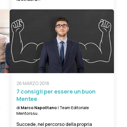
26 MARZO 2018
7 consigli per essere un buon
Mentee
u
di
Marco Napolitano
| Team Editoriale
Mentors4u
Succede, nel percorso della propria