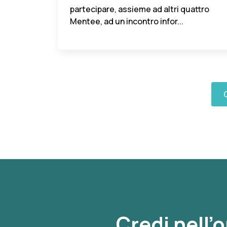
partecipare, assieme ad altri quattro
Mentee, ad un incontro infor...
C
Credi nell’