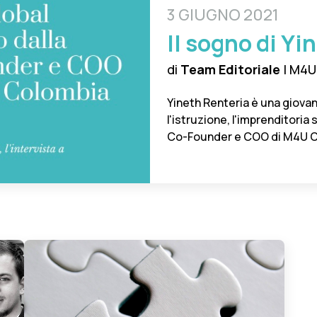
3 GIUGNO 2021
Il sogno di Yi
di
Team Editoriale
| M4U
Yineth Renteria è una giova
l'istruzione, l'imprenditoria
Co-Founder e COO di M4U Co