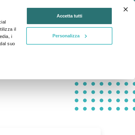
Login
IT
Accetta tutti
ial
DIVENTA
DIVENTA
tti
ilizza il
MENTOR
MENTEE
Personalizza
edia, i
 dal suo