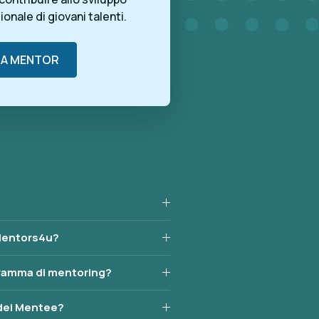
onale di giovani talenti.
TA MENTOR
Mentors4u?
gramma di mentoring?
 dei Mentee?