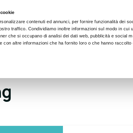
 cookie
rsonalizzare contenuti ed annunci, per fornire funzionalità dei soc
eople
Partner
Blog
Eventi
Dona
Conta
stro traffico. Condividiamo inoltre informazioni sul modo in cui ut
tner che si occupano di analisi dei dati web, pubblicità e social m
e con altre informazioni che ha fornito loro o che hanno raccolto
ng