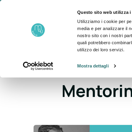
Questo sito web utilizza i
un progetto di
Utilizziamo i cookie per pe
About
P
Fondazione NOVA
media e per analizzare il no
nostro sito con i nostri par
quali potrebbero combinarl
utilizzo dei loro servizi.
Mostra dettagli
BLOG >
Mentoring
Mentori