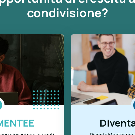
condivisione?
MENTEE
Divent
con giovani neo laureati
Diventa Mentor per c