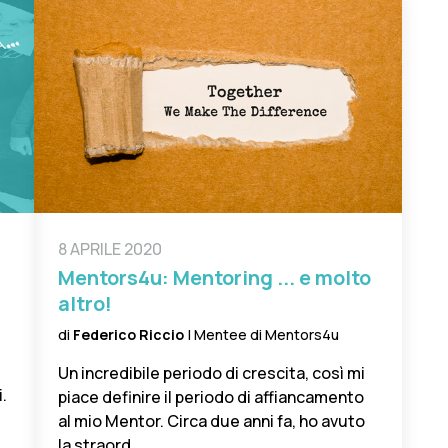
8 APRILE 2020
Mentors4u: Mentoring ... e molto
altro!
di
Federico Riccio
| Mentee di Mentors4u
Un incredibile periodo di crescita, così mi
i.
piace definire il periodo di affiancamento
al mio Mentor. Circa due anni fa, ho avuto
la straord...