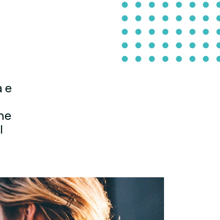
a e
he
l