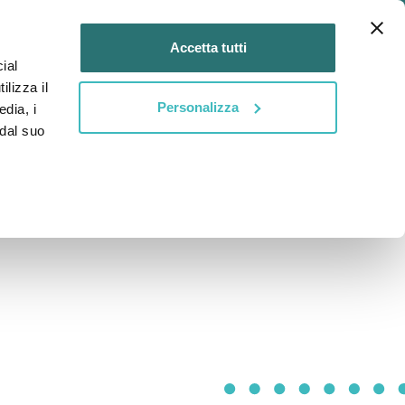
Login
IT
Accetta tutti
ial
DIVENTA
DIVENTA
tti
ilizza il
MENTOR
MENTEE
Personalizza
edia, i
 dal suo