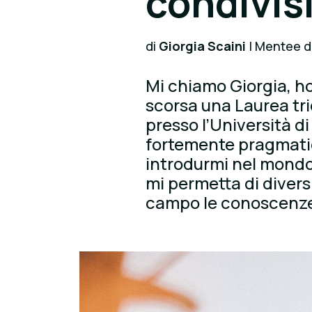
condivis
di
Giorgia Scaini
| Mentee d
Mi chiamo Giorgia, ho
scorsa una Laurea t
presso l’Università d
fortemente pragmatica
introdurmi nel mondo
mi permetta di divers
campo le conoscenze f