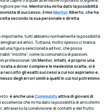
a di capire tra quali alternative io potessi scegliere,
migliore per me.
Mentors4u mi ha dato la possibilità
ionista di successo, il mio
Mentor
Alberto, che ha
scelta secondo la sua personale e diretta
 importante, tutti abbiamo normalmente la possibilità
, famigliari ed amici. Tuttavia, molto spesso ci manca
e ad una figura selezionata ad hoc, che possa
riabili “insolite”, come la comunanza di passioni,
ni professionali.
Un Mentor, infatti, è proprio una
trovata a dover compiere le medesime scelte, si è
ha raccolto gli esatti successi a cui noi aspiriamo e,
so degli errori simili a quelli in cui noi potremmo
esto:
è anche una
Community
attiva di giovani di
 eccellenze che mi ha dato la possibilità di arricchirmi
 attraverso la condivisione di contatti e del frutto