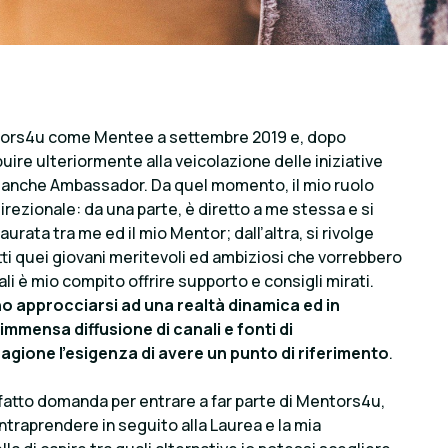
ntors4u come Mentee a settembre 2019 e, dopo
ire ulteriormente alla veicolazione delle iniziative
anche Ambassador. Da quel momento, il mio ruolo
irezionale: da una parte, è diretto a me stessa e si
aurata tra me ed il mio Mentor; dall’altra, si rivolge
tutti quei giovani meritevoli ed ambiziosi che vorrebbero
li è mio compito offrire supporto e consigli mirati.
o approcciarsi ad una realtà dinamica ed in
’immensa diffusione di canali e fonti di
gione l’esigenza di avere un punto di riferimento
.
atto domanda per entrare a far parte di Mentors4u,
traprendere in seguito alla Laurea e la mia