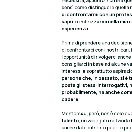
necessità, appunto, non era quell
bensì come distinguere quella 
di confrontarmi con un profess
saputo indirizzarmi nella mia 
esperienza
.
Prima di prendere una decisione
di confrontarci con i nostri cari
l’opportunità di rivolgerci anch
consigliarci in base ad alcune va
interessi e soprattutto aspirazio
persona che, in passato, si è 
posta gli stessi interrogativi, 
probabilmente, ha anche commes
cadere.
Mentors4u, però, non è solo qu
talento
, un variegato network di
anche dal confronto peer to peer,