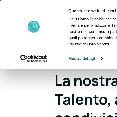
Questo sito web utilizza i
un progetto di
Utilizziamo i cookie per pe
About
P
Fondazione NOVA
media e per analizzare il no
nostro sito con i nostri par
quali potrebbero combinarl
utilizzo dei loro servizi.
Mostra dettagli
BLOG >
Storie di Mentee
La nost
Talento,