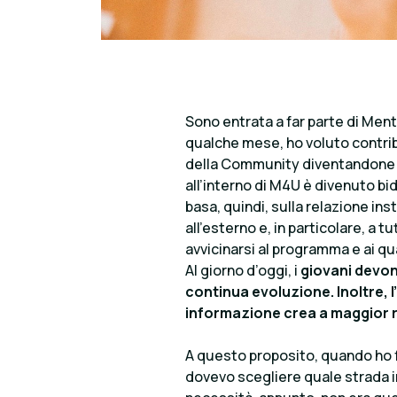
Sono entrata a far parte di Me
qualche mese, ho voluto contribu
della Community diventandone 
all’interno di M4U è divenuto bid
basa, quindi, sulla relazione inst
all’esterno e, in particolare, a 
avvicinarsi al programma e ai qua
Al giorno d’oggi, i
giovani devon
continua evoluzione. Inoltre, l
informazione crea a maggior ra
A questo proposito, quando ho f
dovevo scegliere quale strada in