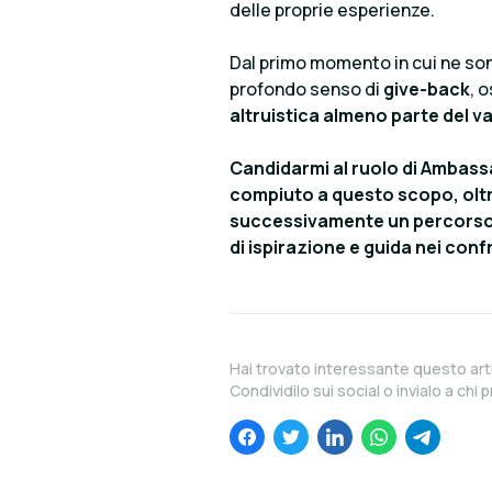
delle proprie esperienze.
Dal primo momento in cui ne so
profondo senso di
give-back
, 
altruistica almeno parte del v
Candidarmi al ruolo di Ambass
compiuto a questo scopo, oltr
successivamente un percorso 
di ispirazione e guida nei con
Hai trovato interessante questo art
Condividilo sui social o invialo a chi p