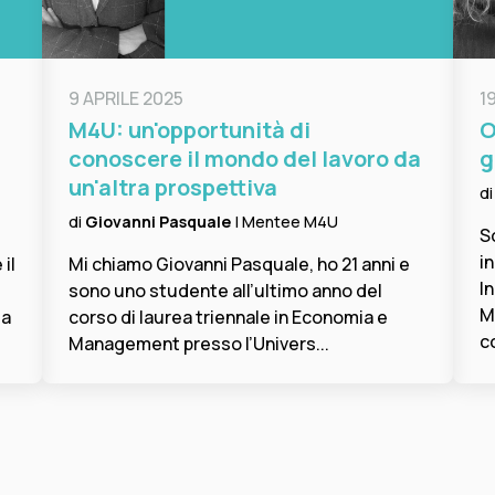
9 APRILE 2025
1
M4U: un'opportunità di
O
conoscere il mondo del lavoro da
g
un'altra prospettiva
d
di
Giovanni Pasquale
| Mentee M4U
S
i
il
Mi chiamo Giovanni Pasquale, ho 21 anni e
I
sono uno studente all’ultimo anno del
M
 a
corso di laurea triennale in Economia e
c
Management presso l’Univers...