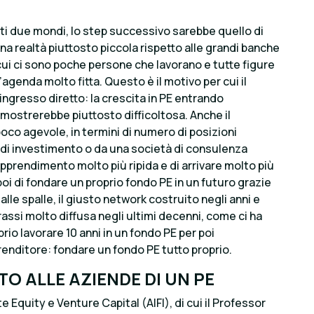
ti due mondi, lo step successivo sarebbe quello di
na realtà piuttosto piccola rispetto alle grandi banche
 cui ci sono poche persone che lavorano e tutte figure
genda molto fitta. Questo è il motivo per cui il
ngresso diretto: la crescita in PE entrando
imostrerebbe piuttosto difficoltosa. Anche il
oco agevole, in termini di numero di posizioni
a di investimento o da una società di consulenza
pprendimento molto più ripida e di arrivare molto più
poi di fondare un proprio fondo PE in un futuro grazie
lle spalle, il giusto network costruito negli anni e
rassi molto diffusa negli ultimi decenni, come ci ha
prio lavorare 10 anni in un fondo PE per poi
prenditore: fondare un fondo PE tutto proprio.
O ALLE AZIENDE DI UN PE
e Equity e Venture Capital (AIFI), di cui il Professor