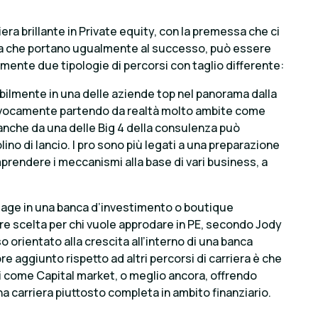
iera brillante in Private equity, con la premessa che ci
la che portano ugualmente al successo, può essere
lmente due tipologie di percorsi con taglio differente:
ibilmente in una delle aziende top nel panorama dalla
ivocamente partendo da realtà molto ambite come
nche da una delle Big 4 della consulenza può
no di lancio. I pro sono più legati a una preparazione
prendere i meccanismi alla base di vari business, a
 stage in una banca d’investimento o boutique
e scelta per chi vuole approdare in PE, secondo Jody
 orientato alla crescita all’interno di una banca
lore aggiunto rispetto ad altri percorsi di carriera è che
ri come Capital market, o meglio ancora, offrendo
a carriera piuttosto completa in ambito finanziario.