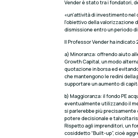
Vender è stato tra i fondatori, d
«un'attività di investimento nel
l'obiettivo della valorizzazione d
dismissione entro un periodo d
Il Professor Vender ha indicato 2
a) Minoranza: offrendo aiuto al
Growth Capital, un modo alterna
quotazione in borsa ed evitando
che mantengono le redini della p
supportare un aumento di capit
b) Maggioranza: il fondo PE acq
eventualmente utilizzando il mec
si parlerebbe più precisamente 
potere decisionale e talvolta 
Rispetto agli imprenditori, un fo
cosiddetto “Built-up”, cioè aggr