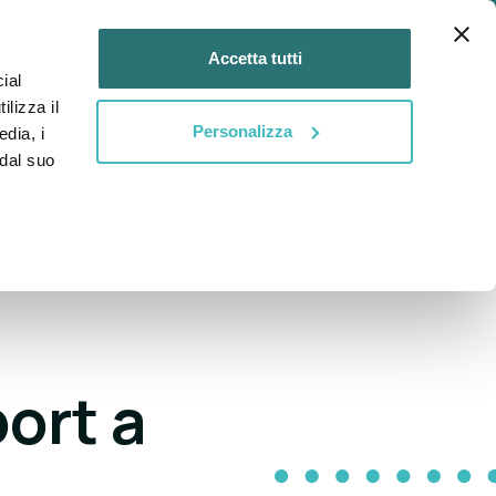
Login
IT
Accetta tutti
ial
DIVENTA
DIVENTA
tti
ilizza il
MENTOR
MENTEE
Personalizza
edia, i
 dal suo
ort a