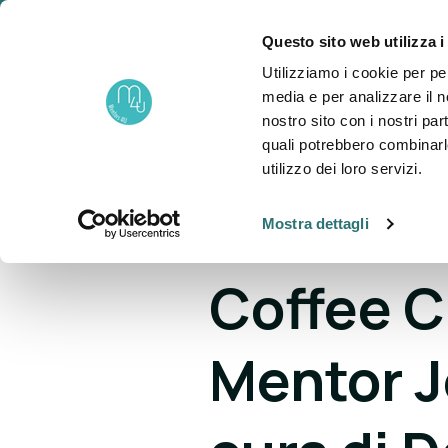
Questo sito web utilizza i
un progetto di
Utilizziamo i cookie per pe
About
P
Fondazione NOVA
media e per analizzare il no
nostro sito con i nostri par
quali potrebbero combinarl
utilizzo dei loro servizi.
Mostra dettagli
BLOG >
M4U Magazine
Coffee C
Mentor Jo