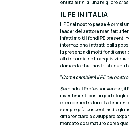
entità ai fini di una migliore cres
IL PE IN ITALIA
Il PE nel nostro paese è ormai u
leader del settore manifatturi
infatti molti i fondi PE presenti 
internazionali attratti dalla pos
la presenza di molti fondi americ
altri ricordiamo la acquisizione
domanda che i nostri studenti ha
“
Come cambierà il PE nel nostro
S
econdo il Professor Vender, il
investimenti con un portafoglio 
eterogenei tra loro. La tendenza
sempre più, concentrando gli inv
differenziare e sviluppare exper
mercato così maturo come quello