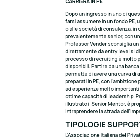
CARRIERA IN PE
Dopo un ingresso in uno di ques
farsi assumere in un fondo PE, u
o alle società di consulenza, in
prevalentemente senior, con un’a
Professor Vender sconsiglia un i
direttamente da entry level si d
processo di recruiting è molto p
disponibili. Partire da una banc
permette di avere una curva di a
preparati in PE, con l’ambizione 
ad esperienze molto importanti a
ottime capacità di leadership. P
illustrato il Senior Mentor, è pro
intraprendere la strada dell’im
TIPOLOGIE SUPPORT
L'Associazione Italiana del Privat