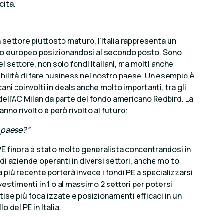
cita.
n settore piuttosto maturo, l’Italia rappresenta un
ero europeo posizionandosi al secondo posto. Sono
nel settore, non solo fondi italiani, ma molti anche
sibilità di fare business nel nostro paese. Un esempio è
ani coinvolti in deals anche molto importanti, tra gli
 dell’AC Milan da parte del fondo americano Redbird. La
nno rivolto è però rivolto al futuro:
 paese?”
 PE finora è stato molto generalista concentrandosi in
di aziende operanti in diversi settori, anche molto
 più recente porterà invece i fondi PE a specializzarsi
estimenti in 1 o al massimo 2 settori per potersi
tise più focalizzate e posizionamenti efficaci in un
 del PE in Italia.