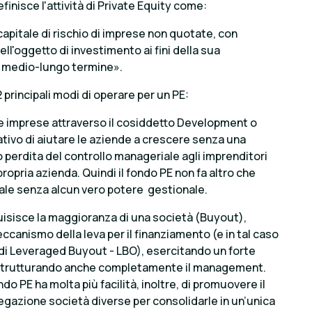
efinisce l'attività di Private Equity come:
 capitale di rischio di imprese non quotate, con
ell'oggetto di investimento ai fini della sua
i medio-lungo termine».
 principali modi di operare per un PE:
le imprese attraverso il cosiddetto Development o
tivo di aiutare le aziende a crescere senza una
 perdita del controllo manageriale agli imprenditori
ropria azienda. Quindi il fondo PE non fa altro che
ale senza alcun vero potere gestionale.
uisisce la maggioranza di una società (Buyout),
canismo della leva per il finanziamento (e in tal caso
di Leveraged Buyout - LBO), esercitando un forte
ristrutturando anche completamente il management.
ndo PE ha molta più facilità, inoltre, di promuovere il
egazione società diverse per consolidarle in un’unica