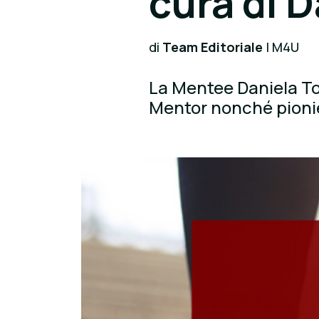
cura di 
di
Team Editoriale
| M4U
La Mentee Daniela Tos
Mentor nonché pionier