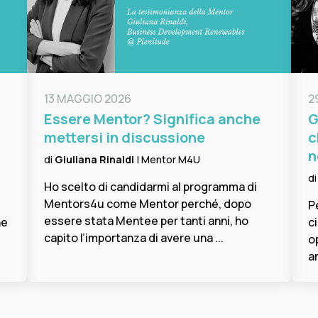
13 MAGGIO 2026
2
Essere Mentor? Significa anche
G
mettersi in discussione
c
n
di
Giuliana Rinaldi
| Mentor M4U
d
Ho scelto di candidarmi al programma di
Mentors4u come Mentor perché, dopo
P
essere stata Mentee per tanti anni, ho
ne
c
capito l’importanza di avere una ...
o
am