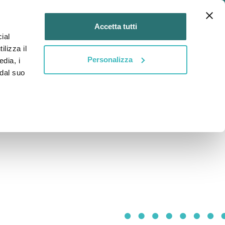
Login
IT
Accetta tutti
ial
DIVENTA
DIVENTA
tti
ilizza il
MENTOR
MENTEE
Personalizza
edia, i
 dal suo