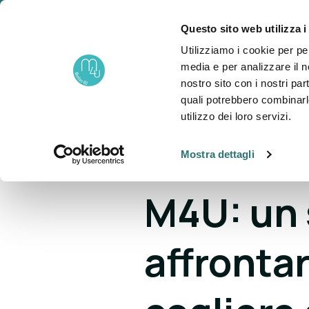
Questo sito web utilizza i
un progetto di
Utilizziamo i cookie per pe
About
P
Fondazione NOVA
media e per analizzare il no
nostro sito con i nostri par
quali potrebbero combinarl
utilizzo dei loro servizi.
Mostra dettagli
BLOG >
Storie di Mentor
M4U: un 
affronta