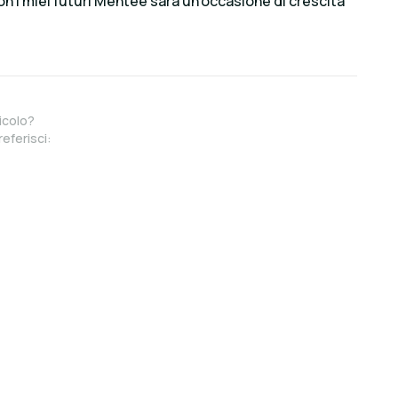
n i miei futuri Mentee sarà un'occasione di crescita
icolo?
referisci: