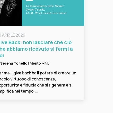
9 APRILE 2026
ive Back: non lasciare che ciò
he abbiamo ricevuto si fermi a
oi
i
Serena Tonello
| Mento M4U
er me il give back ha il potere di creare un
ircolo virtuoso di conoscenze,
pportunità e fiducia che si rigenera e si
plifica nel tempo. ...