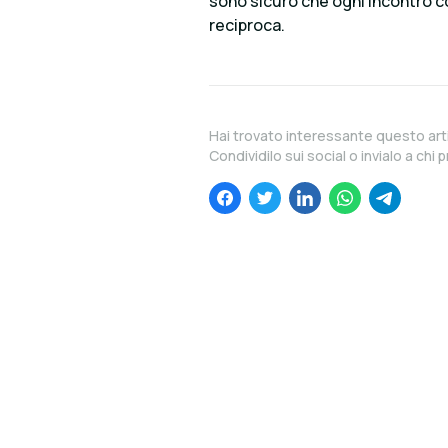
sono sicuro che ogni incontro co
reciproca.
Hai trovato interessante questo art
Condividilo sui social o invialo a chi p