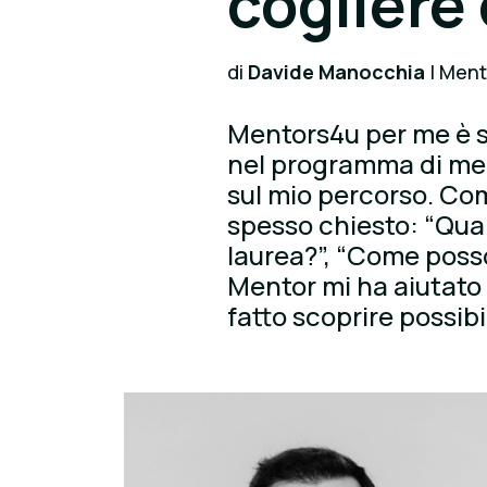
cogliere
di
Davide Manocchia
| Men
Mentors4u per me è s
nel programma di men
sul mio percorso. Com
spesso chiesto: “Qual
laurea?”, “Come posso 
Mentor mi ha aiutato
fatto scoprire possib