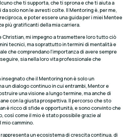
cuno che ti supporta, che ti sprona e che ti aiuta a
a solo non le avresti colte. Il Mentoring è, per me,
a reciproca, e poter essere una guida per i miei Mentee
 più gratificanti della mia carriera.
 Christian, mi impegno a trasmettere loro tutto ciò
ini tecnici, ma soprattutto in termini di mentalità e
ale che comprendano l’importanza di avere sempre
seguire, sia nella loro vita professionale che
 insegnato che il Mentoring non è solo un
a un dialogo continuo in cui entrambi, Mentor e
ostruire una visione a lungo termine, ma anche di
iane con la giusta prospettiva. Il percorso che sto
an è ricco di sfide e opportunità, e sono convinto che
o, così come il mio è stato possibile grazie al
el mio cammino.
u rappresenta un ecosistema di crescita continua, di