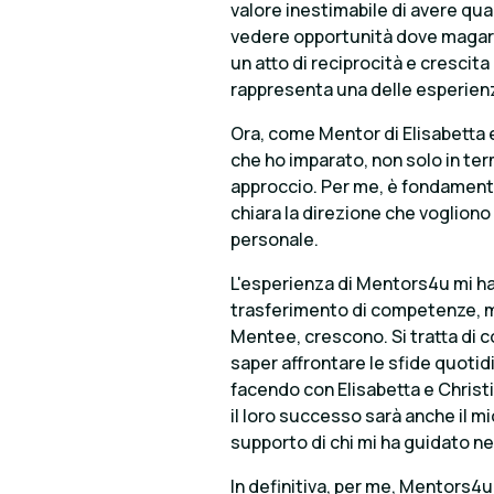
valore inestimabile di avere qual
vedere opportunità dove magari d
un atto di reciprocità e crescit
rappresenta una delle esperienze
Ora, come Mentor di Elisabetta e
che ho imparato, non solo in term
approccio. Per me, è fondament
chiara la direzione che vogliono 
personale.
L'esperienza di Mentors4u mi ha
trasferimento di competenze, m
Mentee, crescono. Si tratta di c
saper affrontare le sfide quotid
facendo con Elisabetta e Christi
il loro successo sarà anche il mi
supporto di chi mi ha guidato n
In definitiva, per me, Mentors4