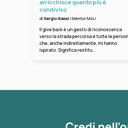
arricchisce quanto più è
condiviso
di
Sergio Alessi
| Mentor M4U
Il give back è un gesto di riconoscenza
verso la strada percorsa e tutte le perso
che, anche indirettamente, mi hanno
ispirato. Significa restitu...
Credi nell’