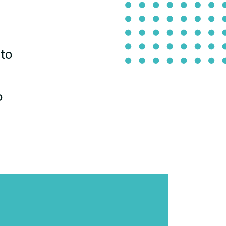
uto
o