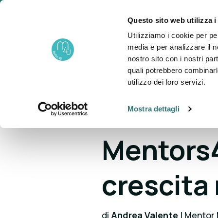
Questo sito web utilizza i
un progetto di
Utilizziamo i cookie per pe
About
P
Fondazione NOVA
media e per analizzare il no
nostro sito con i nostri par
quali potrebbero combinarl
utilizzo dei loro servizi.
Mostra dettagli
BLOG >
Storie di Mentor
Mentors4
crescita
di
Andrea Valente
| Mentor