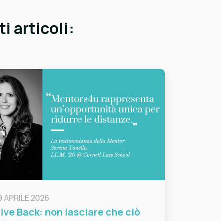
i articoli:
9 APRILE 2026
ive Back: non lasciare che ciò