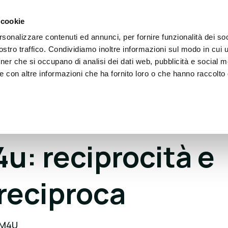
 cookie
rsonalizzare contenuti ed annunci, per fornire funzionalità dei soc
eople
Partner
Blog
Eventi
Dona
Conta
stro traffico. Condividiamo inoltre informazioni sul modo in cui ut
tner che si occupano di analisi dei dati web, pubblicità e social m
e con altre informazioni che ha fornito loro o che hanno raccolto
u: reciprocità e
 reciproca
 M4U