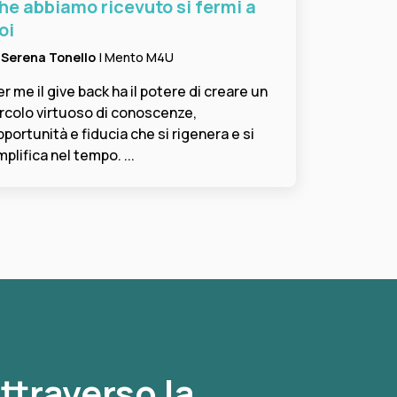
he abbiamo ricevuto si fermi a
oi
i
Serena Tonello
| Mento M4U
er me il give back ha il potere di creare un
ircolo virtuoso di conoscenze,
pportunità e fiducia che si rigenera e si
plifica nel tempo. ...
ttraverso la