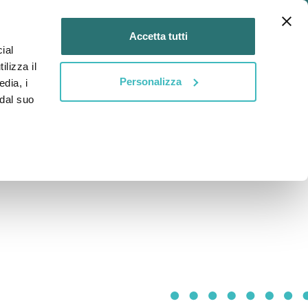
Login
IT
Accetta tutti
ial
DIVENTA
DIVENTA
tti
ilizza il
MENTOR
MENTEE
Personalizza
edia, i
 dal suo