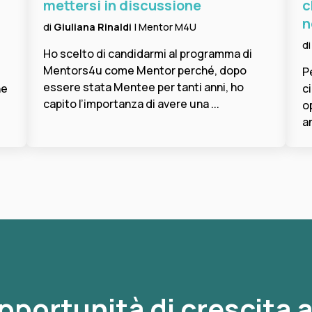
mettersi in discussione
c
n
di
Giuliana Rinaldi
| Mentor M4U
d
Ho scelto di candidarmi al programma di
Mentors4u come Mentor perché, dopo
P
essere stata Mentee per tanti anni, ho
ne
c
capito l’importanza di avere una ...
o
am
opportunità di crescita a