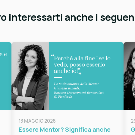
 interessarti anche i seguent
13 MAGGIO 2026
2
Essere Mentor? Significa anche
G